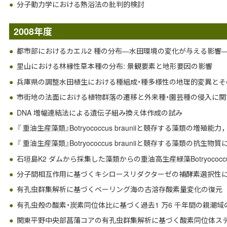
分子動力学における熱浴法の批判的検討
2008年度
都市部におけるカエル2 種の分布―水田環境の変化が与える影響
里山における林縁性草本種の分布: 景観要素と地形要因の影響
兵庫県の調整水田植生における種組成・種多様性の地理的変異とそ
市街地の法面における植物群落の遷移と外来種・園芸種の侵入に関
DNA 増幅連結法による遺伝子組み換え体作成の試み
『 重油生産藻類』Botryococcus brauniiと競存する藻類の増殖
『 重油生産藻類』Botryococcus brauniiと競存する藻類の抗生
石垣島K2 ダムから採集した藻類からの重油高生産緑藻Botryococcus
分子間相互作用に基づくキシロースリダクターゼの補酵素選択性
有孔虫群集解析に基づくベーリング海の古溶存酸素量変化の復元
有孔虫殻の酸素・炭素同位体比に基づく過去1 万6 千年間の親潮域
関東平野中央部菖蒲コアの有孔虫群集解析に基づく酸素同位体ステ