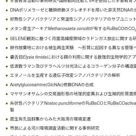
宇宙教育活動の事例研究・国際動向比較とVRを使用した宇宙教育
DNAポリメラーゼと糖鎖修飾ヌクレオチドを用いた非天然DNA
好熱性シアノバクテリアと常温性シアノバクテリアのサブユニットス
メタン産生アーキア
Methanosaeta concilii
が有するRuBisCOのCO
SELENE観測に基づく月面高緯度領域のラドンガス放出に関する
耕作放棄地における植生再生実験 ～形質に起因する異なる管理
嚢舌目
Elysia timida
における餌の利用に関する数理的生物学的ア
低波数ラマン及びテラヘルツ分光法によるコラーゲン分子の構造
エタノールを生産する遺伝子改変シアノバクテリアの解析
Acetylglucosamine(GIcNAc)修飾DNAの合成
マヤサンオサムシの交尾器形態の地理的変異および生殖的形質置
糸状性バクテリア
Nostoc punctiforme
のRuBisCOとRuBisCOacti
製
底生有孔虫群集からみた大阪湾の環境変遷
市民による河川環境調査活動に関する事例研究