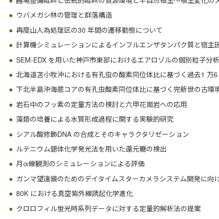
圃場整備畦畔と伝統的畦畔の資源環境と半自然植生～植生変化の
ウバメガシ林の管理と群落構造
再度山人為処理区の30 年間の遷移動態について
計算機シミュレーションによるインフルエンザタンパク質と宿主
SEM-EDX を用いた神戸市東部におけるエアロゾルの個別粒子分
北海道苫小牧沖における有孔虫の酸素同位体比に基づく過去1 万6
下北半島沖海底コアの有孔虫酸素同位体比に基づく完新世の古環
岩石中のフッ素の定量方法の検討と六甲花崗岩への応用
藻類の培養による水質形成過程に関する実験的研究
シアル酸修飾DNA の合成とそのキャラクタリゼーション
ルテニウム錯体化学発光法を用いた還元糖の検出
月α線観測のシミュレーションによる評価
ガンマ望遠鏡のためのデイタイムスターカメラシステム開発に向け
80K における真空紫外線誘起化学進化
クロロフィル蛍光時系列データに対する定量的解析法の提案