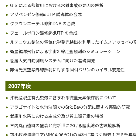
GIS による都賀川における水難事故の要因の解析
アゾベンゼン修飾dUTP 誘導体の合成
クラウンエーテル修飾DNA の合成
フェニルボロン酸修飾dUTP の合成
ルテニウム錯体の電気化学発光検出を利用したイムノアッセイの
衛星編隊飛行による宇宙X 線走査観測のシミュレーション
低層大気自動測風システムに向けた基礎開発
非偏光真空紫外線照射に対する固相バリンのカイラル安定性
2007年度
沖縄産現生有孔虫殻に含まれる微量元素依存度について
アラゴナイトと水溶液間でのSrとBaの分配に関する実験的研究
武庫川水系における主成分及び希土類元素の特徴
三内丸山遺跡の盛衰と完新世における陸奥湾の古環境解析
苫小牧沖海底コア(MR04-06PC1)の解析に基づく過去１万６千