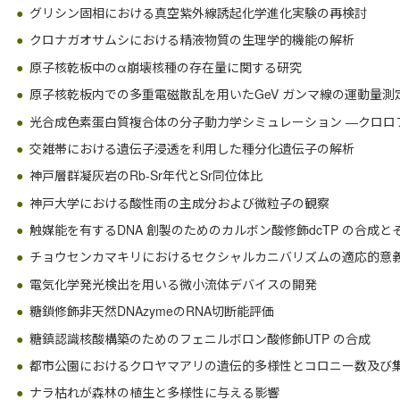
グリシン固相における真空紫外線誘起化学進化実験の再検討
クロナガオサムシにおける精液物質の生理学的機能の解析
原子核乾板中のα崩壊核種の存在量に関する研究
原子核乾板内での多重電磁散乱を用いたGeV ガンマ線の運動量測
光合成色素蛋白質複合体の分子動力学シミュレーション ―クロロ
交雑帯における遺伝子浸透を利用した種分化遺伝子の解析
神戸層群凝灰岩のRb-Sr年代とSr同位体比
神戸大学における酸性雨の主成分および微粒子の観察
触媒能を有するDNA 創製のためのカルボン酸修飾dcTP の合成と
チョウセンカマキリにおけるセクシャルカニバリズムの適応的意
電気化学発光検出を用いる微小流体デバイスの開発
糖鎖修飾非天然DNAzymeのRNA切断能評価
糖鎮認識核酸構築のためのフェニルボロン酸修飾UTP の合成
都市公園におけるクロヤマアリの遺伝的多様性とコロニー数及び
ナラ枯れが森林の植生と多様性に与える影響