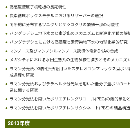
高感度型原子核乾板の長期特性
炭素循環ボックスモデルにおけるリザーバーの選択
同所的に分布するツユクサとケツユクサの繁殖干渉の可能性
バングラデシュ地下水のヒ素溶出のメカニズムと関連化学種の解
バングラデシュにおける高濃度ヒ素汚染地下水の地球化学的研究
マンノース及びマンノシルマンノース誘導体修飾DNAの合成
メガシティにおける水田生態系の生物多様性減少とそのメカニズ
ラマン分光法、X線回折法を用いたステレオコンプレックス型ポリ乳酸
成過程の研究
ラマン分光法およびテラヘルツ分光法を用いた低分子量ポリ(3－
造に関する研究
ラマン分光法を用いたポリエチレングリコール(PEG)の熱的挙動
ラマン分光法を用いたポリブチレンサクシネート(PBS)の結晶構
2013年度