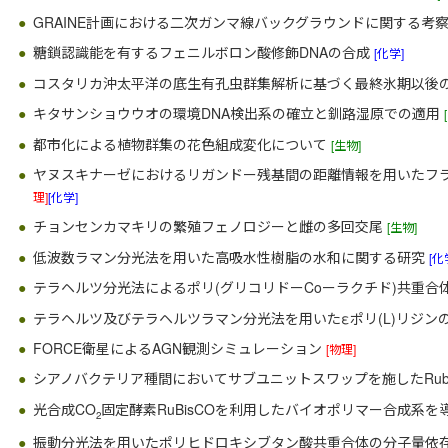
GRAINE計画における二次ガンマ線バックグラウンドに関する考
糖鎖認識能を有するフェニルボロン酸修飾DNAの合成
[化学]
コスタリカ沖太平洋の底生有孔虫群集解析に基づく最終氷期以後
キタサンショウウオの環境DNA検出系の確立と釧路湿原での適用
都市化による植物群集の花色組成変化について
[生物]
ヤヌスキナーゼにおけるリガンドー残基間の距離情報を用いたフ
理]
[化学]
チョンセンカマキリの繁殖フェノロジーと雌の多回交尾
[生物]
低波数ラマン分光法を用いた高吸水性樹脂の水和に関する研究
[化
テラヘルツ分光法によるポリ(グリコリドーCoーラクチド)共重
テラヘルツ及びテラヘルツラマン分光法を用いたεポリ(L)リジン
FORCE衛星によるAGN観測シミュレーション
[物理]
シアノバクテリア種間においてサブユニットスワップを施したRub
光合成CO
固定酵素RuBisCOを利用したバイオポリマー合成系
2
振動分光法を用いたポリヒドロキシブタン酸共重合体の分子量依