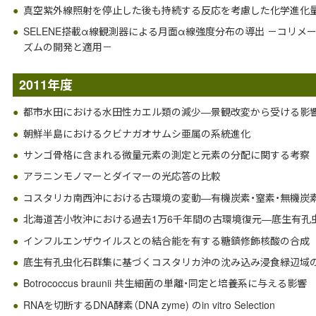
真空紫外線照射を停止した後も持続する反応を考慮した化学進化
SELENE搭載α線観測器による月面α線強度分布の導出 －コリ
ズムの開発と適用－
2011年度
都市水田における水田性カエル類の減少―景観改変から受ける影
朝鮮半島におけるクビナガオサムシ亜属の系統進化
サンゴ骨格に含まれる微量元素の測定と元素の分配に関する考察
アラニンモノマーとダイマーの光応答の比較
コスタリカ南西沖における古環境の変動―有機炭素・窒素・無機炭
北海道苫小牧沖における過去1万6千年間の古環境復元―底生有孔
インフルエンザウイルスとの結合能を有する糖鎮修飾核酸の合成
底生有孔虫化石群集に基づくコスタリカ沖の沈み込み浸食緑辺域
Botrococcus braunii 共生細菌の単離・同定と培養系に与える影響
RNAを切断するDNA酵素（DNA zyme) のin vitro Selection