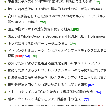
花形態と送粉者相が開花密度-繁殖成功関係に与える影響
[生物]
棚田の圃場整備による植物の機能的多様性の低下が送粉者群集に
高CO
識別能を有する紅藻
Galdieria partita
(ガルディエリア パ
2
質転換タバコの解析
[生物]
園芸植物アジサイの遺伝資源に関する研究
[生物]
Study of Whole Genome Sequence and RGEN-ISL in Hydrangea
ホホバにおけるDNAマーカー多型の検出
[生物]
ドッキングシミュレーションとバイオインフォマティクスによる
探索
[物理]
[化学]
[生物]
赤外分光法および示差走査熱量測定を用いたポリエチレングリ
振動分光法によるポリブチレンサクシネートの分子間相互作用に
低波数領域の振動分光法を用いたスチレンアクリロニトリル共重
振動分光法を用いたショ糖の結晶と物性に関する研究
[化学]
ヒトコロナウイルスOC43と結合する糖鎖修飾核酸の合成
[化学]
種々のウイルスと結合するシアル酸修飾体の合成
[化学]