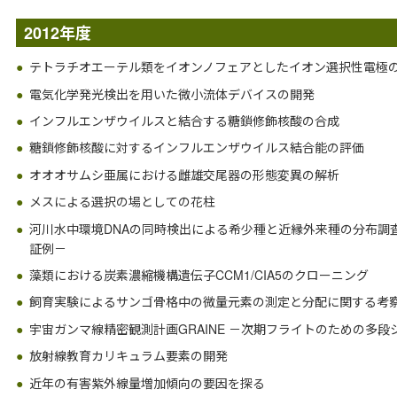
2012年度
テトラチオエーテル類をイオンノフェアとしたイオン選択性電極
電気化学発光検出を用いた微小流体デバイスの開発
インフルエンザウイルスと結合する糖鎖修飾核酸の合成
糖鎖修飾核酸に対するインフルエンザウイルス結合能の評価
オオオサムシ亜属における雌雄交尾器の形態変異の解析
メスによる選択の場としての花柱
河川水中環境DNAの同時検出による希少種と近縁外来種の分布調
証例－
藻類における炭素濃縮機構遺伝子CCM1/CIA5のクローニング
飼育実験によるサンゴ骨格中の微量元素の測定と分配に関する考
宇宙ガンマ線精密観測計画GRAINE －次期フライトのための多
放射線教育カリキュラム要素の開発
近年の有害紫外線量増加傾向の要因を探る