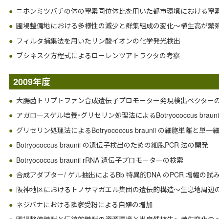
ニホンミツバチの体の窒素同位体比を用いた都市環境における窒
圃場整備地における多様性の減少と群集組成の変化～植生高が繁
フィルタ捕集法を用いたリン酸イオンの化学発光検出
ブシネスク方程式によるローレンツアトラクタの考察
2009年度
大腸菌トリプトファン合成遺伝子プロモーター発現検出ベクター
アガロースゲル培養・グリセリン処理法によるBotryococcus braun
グリセリン処理法によるBotryococcus braunii の細胞単離と単
Botryococcus braunii の遺伝子検出のための細胞PCR 法の開発
Botryococcus braunii rRNA 遺伝子プロモーターの検索
合成アダプター/ ゲル抽出によるBb 特異的DNA のPCR 増幅の試
阪神地区におけるトノサマガエル集団の遺伝的構造～生息地周辺
ネジバナにおける隣家受粉による自殖の増加