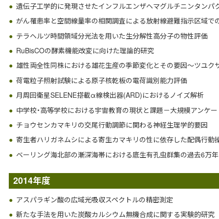
遺伝子工学的に発現させたインフルエンザヘマグルチニンタンパ
がん罹患率と空間線量率の相関調査による放射線避難指示区域で
テラヘルツ時間領域分光法を用いた生分解性高分子の物性評価
RuBisCOの酵素機能改変に向けた理論的研究
雄性両全性同株における雄花生産の季節変化とその要因～ツユク
荷電粒子照射試験による原子核乾板の電荷識別能力評価
月周回衛星SELENE搭載α線検出器(ARD)におけるノイズ解析
中学校・高等学校における宇宙教育の現状と課題－大規模アンケー
チョウセンカマキリの交尾行動調節に関わる神経生理学的要因
寄生者ハリガネムシによる寄生カマキリの性に依存した配偶行動
ベーリング海北部の漸深海帯における底生有孔虫群集の過去6万
2014年度
アスパラギン酸の広域光吸収スペクトルの精密測定
新たな手法を用いた炭酸カルシウム無機合成に関する実験的研究