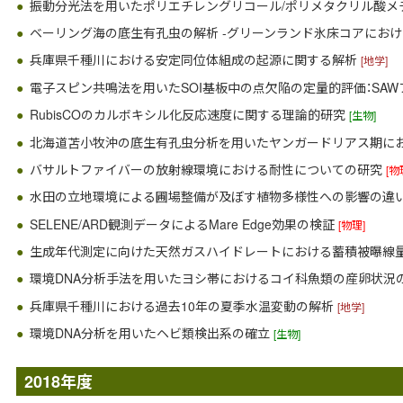
振動分光法を用いたポリエチレングリコール/ポリメタクリル酸
ベーリング海の底生有孔虫の解析 -グリーンランド氷床コアにお
兵庫県千種川における安定同位体組成の起源に関する解析
[地学]
電子スピン共鳴法を用いたSOI基板中の点欠陥の定量的評価：SA
RubisCOのカルボキシル化反応速度に関する理論的研究
[生物]
北海道苫小牧沖の底生有孔虫分析を用いたヤンガードリアス期に
バサルトファイバーの放射線環境における耐性についての研究
[物
水田の立地環境による圃場整備が及ぼす植物多様性への影響の違
SELENE/ARD観測データによるMare Edge効果の検証
[物理]
生成年代測定に向けた天然ガスハイドレートにおける蓄積被曝線
環境DNA分析手法を用いたヨシ帯におけるコイ科魚類の産卵状況
兵庫県千種川における過去10年の夏季水温変動の解析
[地学]
環境DNA分析を用いたヘビ類検出系の確立
[生物]
2018年度