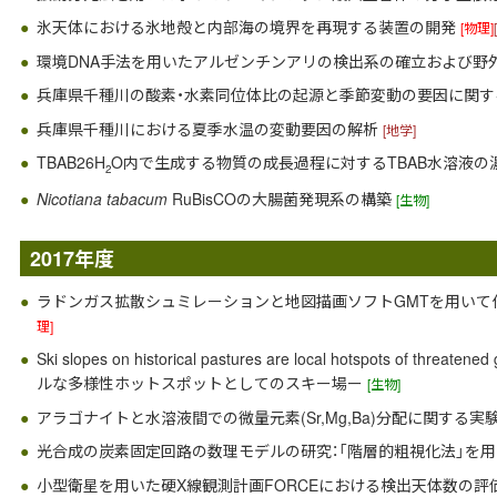
氷天体における氷地殻と内部海の境界を再現する装置の開発
[物理]
環境DNA手法を用いたアルゼンチンアリの検出系の確立および野
兵庫県千種川の酸素・水素同位体比の起源と季節変動の要因に関
兵庫県千種川における夏季水温の変動要因の解析
[地学]
TBAB26H
O内で生成する物質の成長過程に対するTBAB水溶液
2
Nicotiana tabacum
RuBisCOの大腸菌発現系の構築
[生物]
2017年度
ラドンガス拡散シュミレーションと地図描画ソフトGMTを用いて
理]
Ski slopes on historical pastures are local hotspots of th
ルな多様性ホットスポットとしてのスキー場ー
[生物]
アラゴナイトと水溶液間での微量元素(Sr,Mg,Ba)分配に関する
光合成の炭素固定回路の数理モデルの研究：「階層的粗視化法」を
小型衛星を用いた硬X線観測計画FORCEにおける検出天体数の評