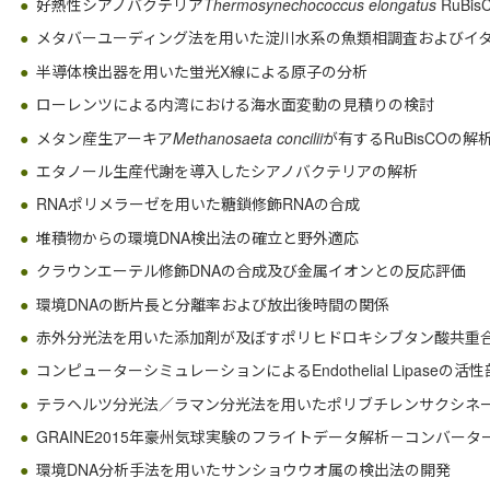
好熱性シアノバクテリア
Thermosynechococcus elongatus
RuB
メタバーユーディング法を用いた淀川水系の魚類相調査およびイ
半導体検出器を用いた蛍光X線による原子の分析
ローレンツによる内湾における海水面変動の見積りの検討
メタン産生アーキア
Methanosaeta concilii
が有するRuBisCOの解
エタノール生産代謝を導入したシアノバクテリアの解析
RNAポリメラーゼを用いた糖鎖修飾RNAの合成
堆積物からの環境DNA検出法の確立と野外適応
クラウンエーテル修飾DNAの合成及び金属イオンとの反応評価
環境DNAの断片長と分離率および放出後時間の関係
赤外分光法を用いた添加剤が及ぼすポリヒドロキシブタン酸共重
コンピューターシミュレーションによるEndothelial Lipase
テラヘルツ分光法／ラマン分光法を用いたポリブチレンサクシネート
GRAINE2015年豪州気球実験のフライトデータ解析－コンバー
環境DNA分析手法を用いたサンショウウオ属の検出法の開発