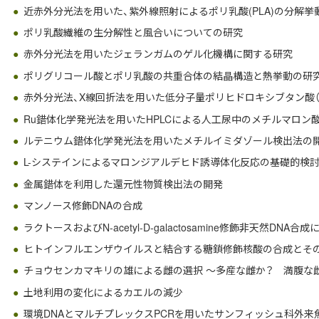
近赤外分光法を用いた、紫外線照射によるポリ乳酸(PLA)の分解挙
ポリ乳酸繊維の生分解性と風合いについての研究
赤外分光法を用いたジェランガムのゲル化機構に関する研究
ポリグリコール酸とポリ乳酸の共重合体の結晶構造と熱挙動の研
赤外分光法、X線回折法を用いた低分子量ポリヒドロキシブタン酸（
Ru錯体化学発光法を用いたHPLCによる人工尿中のメチルマロン
ルテニウム錯体化学発光法を用いたメチルイミダゾール検出法の
L-システインによるマロンジアルデヒド誘導体化反応の基礎的検
金属錯体を利用した還元性物質検出法の開発
マンノース修飾DNAの合成
ラクトースおよびN-acetyl-D-galactosamine修飾非天然DNA
ヒトインフルエンザウイルスと結合する糖鎖修飾核酸の合成とそ
チョウセンカマキリの雄による雌の選択 〜多産な雌か？ 満腹な
土地利用の変化によるカエルの減少
環境DNAとマルチプレックスPCRを用いたサンフィッシュ科外来