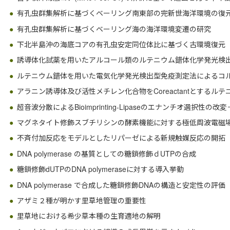
有孔虫群集解析に基づくベーリング南東部の完新世海洋環境の復
有孔虫群集解析に基づくベーリング海の海洋環境変遷の研究
下北半島沖の海底コアの有孔虫安定同位体比に基づく古環境復元
誘導体化試薬を用いたアルコール類のルテニウム錯体化学発光検
ルテニウム錯体を用いた電気化学発光検出型免疫測定法によるコ
アラニン誘導体及び活性メチレン化合物をCoreactantとするル
超音波分散によるBioimprinting-Lipaseのエナンチオ選択性の改変
マグネタイト修飾スブチリシンの酵素機能に対する極低周波電磁
不斉付加反応をモデルとしたリパーゼによる新規触媒反応の開拓
DNA polymerase の基質としての糖鎖修飾ｄUTPの合成
糖鎖修飾dUTPのDNA polymeraseに対する導入挙動
DNA polymerase で合成した糖鎖修飾DNAの構造と安定性の評価
アザミ２種が明かす里草地管理の重要性
里草地における希少草本種の生育適地の解明