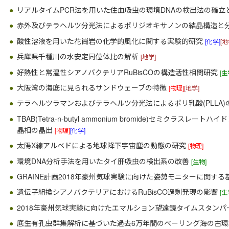
リアルタイムPCR法を用いた住血吸虫の環境DNAの検出法の確
赤外及びテラヘルツ分光法によるポリジオキサノンの結晶構造と
酸性溶液を用いた花崗岩の化学的風化に関する実験的研究
[化学]
[地
兵庫県千種川の水安定同位体比の解析
[地学]
好熱性と常温性シアノバクテリアRuBisCOの構造活性相関研究
[生
大阪湾の海底に見られるサンドウェーブの特徴
[物理]
[地学]
テラヘルツラマンおよびテラヘルツ分光法によるポリ乳酸(PLLA
TBAB(Tetra-n-butyl ammonium bromide)セミクラス
晶相の晶出
[物理]
[化学]
太陽X線アルベドによる地球降下宇宙塵の動態の研究
[物理]
環境DNA分析手法を用いたタイ肝吸虫の検出系の改善
[生物]
GRAINE計画2018年豪州気球実験に向けた姿勢モニターに関す
遺伝子組換シアノバクテリアにおけるRuBisCO過剰発現の影響
[生
2018年豪州気球実験に向けたエマルション望遠鏡タイムスタン
底生有孔虫群集解析に基づいた過去6万年間のベーリング海の古