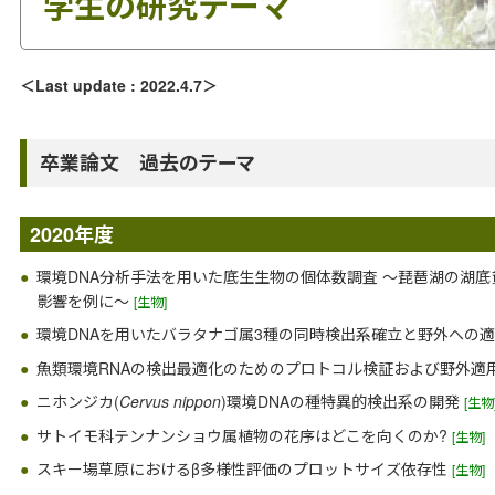
学生の研究テーマ
＜Last update : 2022.4.7＞
卒業論文 過去のテーマ
2020年度
環境DNA分析手法を用いた底生生物の個体数調査 〜琵琶湖の湖底貧酸
影響を例に〜
[生物]
環境DNAを用いたバラタナゴ属3種の同時検出系確立と野外への
魚類環境RNAの検出最適化のためのプロトコル検証および野外適
ニホンジカ(
Cervus nippon
)環境DNAの種特異的検出系の開発
[生物
サトイモ科テンナンショウ属植物の花序はどこを向くのか?
[生物]
スキー場草原におけるβ多様性評価のプロットサイズ依存性
[生物]