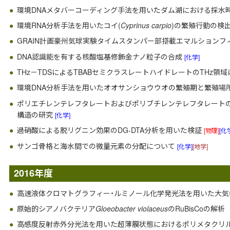
環境DNAメタバーコーディング手法を用いたダム湖における採水
環境RNA分析手法を用いたコイ(
Cyprinus carpio
)の繁殖行動の検
GRAIN計画豪州気球実験タイムスタンパー部搭載エマルション
DNA認識能を有する核酸塩基修飾金ナノ粒子の合成
[化学]
THz－TDSによるTBABセミクラスレートハイドレートのTHz領
環境DNA分析手法を用いたオオサンショウウオの繁殖期と繁殖場
ポリエチレンテレフタレートおよびポリブチレンテレフタレート
構造の研究
[化学]
過硝酸による脱リグニン効果のDG-DTA分析を用いた検証
[物理]
[化
サンゴ骨格と海水間での微量元素の分配について
[化学]
[地学]
2016年度
高速液体クロマトグラフィー・ルミノール化学発光法を用いた大気
原始的シアノバクテリア
Gloeobacter violaceus
のRuBisCoの解析
高感度反射赤外分光法を用いた超薄膜状態におけるポリメタクリル