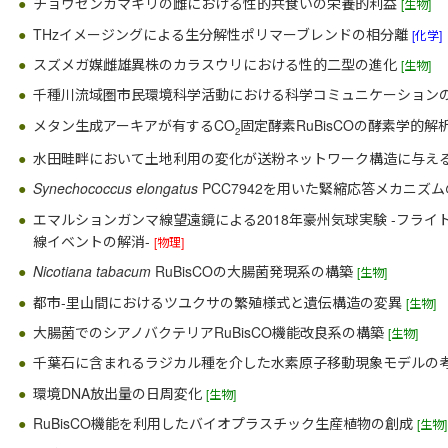
チョウセンカマキリの雌における性的共食いの栄養的利益
[生物]
THzイメージングによる生分解性ポリマーブレンドの相分離
[化学]
スズメガ媒雌雄異株のカラスウリにおける性的二型の進化
[生物]
千種川流域圏市民環境科学活動における科学コミュニケーション
メタン生成アーキアが有するCO
固定酵素RuBisCOの酵素学的解
2
水田畦畔において土地利用の変化が送粉ネットワーク構造に与え
Synechococcus elongatus
PCC7942を用いた緊縮応答メカニズ
エマルションガンマ線望遠鏡による2018年豪州気球実験 -フラ
線イベントの解消-
[物理]
Nicotiana tabacum
RuBisCOの大腸菌発現系の構築
[生物]
都市-里山間におけるツユクサの繁殖様式と遺伝構造の変異
[生物]
大腸菌でのシアノバクテリアRuBisCO機能改良系の構築
[生物]
千葉石に含まれるラジカル種を介した水素原子移動現象モデルの
環境DNA放出量の日周変化
[生物]
RuBisCO機能を利用したバイオプラスチック生産植物の創成
[生物]