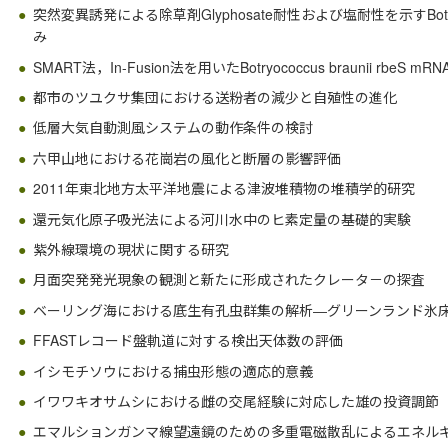
突然変異誘発による除草剤Glyphosate耐性および塩耐性を示すBotryo
み
SMART法，In-Fusion法を用いたBotryococcus braunii rb
都市のツユクサ集団における送粉者の減少と自殖性の進化
低層大気自動測風システムの動作条件の検討
六甲山地における花崗岩の風化と断層の影響評価
2011年東北地方太平洋地震による津波堆積物の堆積学的研究
還元気化原子吸光法による河川水中のヒ素定量の基礎的実験
紫外線環境の現状に関する研究
月面突発発光現象の観測と新たに形成されたクレータ－の探査
ベーリング海における底生有孔虫群集の解析―グリーンランド氷
FFASTレコード盤軌道に対する検出天体数の評価
イシモチソウにおける捕虫形態の適応的意義
イワワキオサムシにおける雌の交尾経験に対応した雄の投資調節
エマルションガンマ線望遠鏡のための多重電磁散乱によるエネル