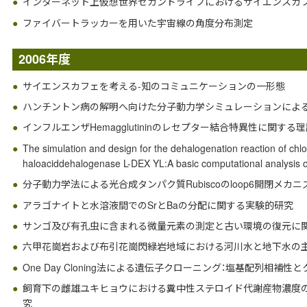
インターネット上仮想世界セカンドライフにおけるサイエンスカ
ファイバートラッカーを用いた宇宙線の角度分布測定
2006年度
サイエンスカフェを考える-知のコミュニケーションの一形態
ハンチントン病の解明へ向けた分子動力学シミュレーションによ
インフルエンザHemagglutininのレセプター結合特異性に関する
The simulation and design for the dehalogenation reaction of chlo
haloaciddehalogenase L-DEX YL:A basic computational analysis 
分子動力学法による光合成タンパク質Rubiscoのloop6開閉メカ
アラゴナイトと水溶液間でのSrとBaの分配に関する実験的研究
サンゴ及び有孔虫に含まれる微量元素の測定と古い環境の復元に
六甲花崗岩および布引花崗閃緑岩地域における河川水と地下水の
One Day Cloning法による遺伝子クローニング：塩基配列相補
飼育下の雌雄ユキヒョウにおける糞中性ステロイド代謝産物濃度
究