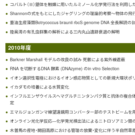
コバルト（Ⅲ）錯体を触媒に用いたルミノール化学発行法を利用し
Shannonの式をもとにしたジャグリングの理論的考察～物体の
重油生産藻類Botrycoccus braunii rbcS genome DNA 全長解読の
陸奥湾の有孔虫群集の解析による三内丸山遺跡衰退の解明
2010年度
Barkner Marshall モデルの改良の試み 死骸による紫外線遮蔽
RNA を切断するDNA 酵素 (DNAzyme) のin vitro Selection
イオン選択性電極におけるイオン感応物質としての新規大環状ポ
イカダモの培養による水質変化
インフルエンザウイルスヘマグルチニンタンパク質と抗体の複合
定
エマルジョンガンマ線望遠鏡用コンバーター部のテストビームを
オンライン光化学反応―化学発光検出法によるニトロソアミン類の高
木曽馬の産地・開田高原における管理の放棄・変化に伴う半自然草