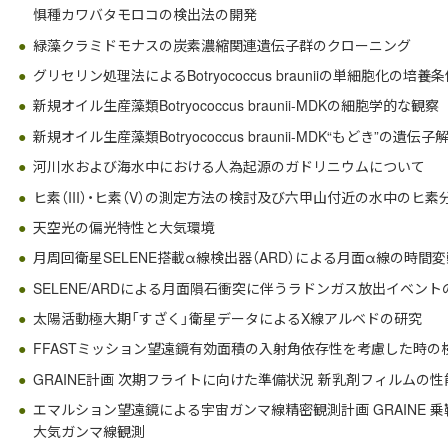
惧種カワバタモロコの検出法の開発
緑藻クラミドモナスの炭素濃縮関連遺伝子群のクローニング
グリセリン処理法によるBotryococcus brauniiの単細胞化の培養
新規オイル生産藻類Botryococcus braunii-MDKの細胞学的な観察
新規オイル生産藻類Botryococcus braunii-MDK“もどき”の遺伝子
河川水および海水中における人為起源のガドリニウムについて
ヒ素（III）・ヒ素（V）の測定方法の検討及び六甲山付近の水中のヒ素
天空光の偏光特性と大気環境
月周回衛星SELENE搭載α線検出器（ARD）による月面α線の時間
SELENE/ARDによる月面隕石衝突に伴うラドンガス放出イベント
太陽活動極大期「すざく」衛星データによるX線アルベドの研究
FFASTミッション望遠鏡有効面積の入射角依存性を考慮した時の
GRAINE計画 次期フライトに向けた準備状況 新乳剤フィルムの
エマルション望遠鏡による宇宙ガンマ線精密観測計画 GRAINE
大気ガンマ線観測