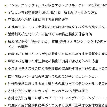
インフルエンザウイルスと結合するシアリルラクトース修飾DNA
宇宙ガンマ線精密観測GRAINE計画 新乳剤フィルムの評価
花崗岩の化学的風化に関する実験的研究
加速器ニュートリノ実験における時間分解原子核乾板多段シフタ
活動銀河核進化モデルに基づくSwift衛星検出天体数評価
環境DNA分析手法を用いた，在来・外来オオサンショウウオの西
イマーの開発
環境DNAを用いたクラゲ類の検出法の開発および生物量推定の可
環境DNAを用いた水生植物の検出法開発および野外への応用
クラミドモナス藻の炭素濃縮機構(CCM)関連遺伝子群の発現への二
血管内皮リパーゼ阻害剤設計のための分子シミュレーション
耕作放棄地における表層土壌からの草地再生ポテンシャルとその
赤外分光法を用いたカラギーナンのゲル化機構の研究
赤外分光法を用いたポリカプロラクトンとポリエチレングリコー
底生有孔虫群衆解析に基づくコスタリカ沖東太平洋の海洋環境変