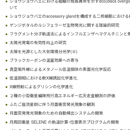
ショウジョウバエにおける組織の成長異常を示すdco(discs overgoro
いて
ショウジョウバエのaccessory glandを構成する二核細胞にお
ゲンジボタルのルシフェラーゼ生物発光に関する理論的研究
フラグメント分子軌道法によるインフルエンザヘマグルチニンと
太陽光発電の有効性向上の研究
太陽を光源とした大気環境分光学(Ⅲ)
ブラックカーボンの温室効果への寄与
真空紫外線によるメタノール低温個体の表面光化学反応
低温固相における軟X線誘起化学進化
X線照射によるグリシンの化学進化
２機の小型衛星編隊飛行高エネルギー広天走査観測の評価
ふたご座流星群に伴う月面衝突発光現象の観測
月面突発発光現象のための自動検出システムの開発
月周回衛星 SELENE の軌道計算・位置表示プログラムの開発