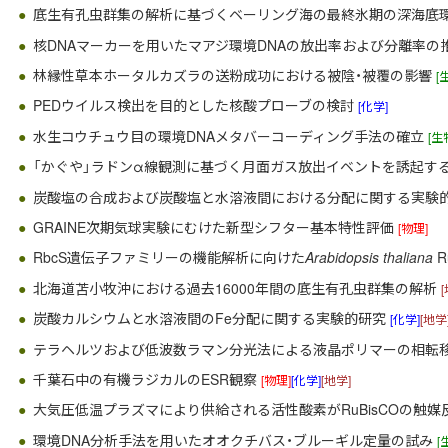
底生有孔虫群集の解析に基づくベーリング海の最終氷期の深海底
核DNAマーカーを用いたマアジ環境DNAの放出率および分離率の
林縁性草本ホータルカズラの送粉成功における被陰・被覆の影響
[
PEDウイルス検出を目的とした核酸プローブの検討
[化学]
水生コウチュウ目の環境DNAメタバーコーディング手法の確立
[生
「かぐや」ラドンα線観測に基づく月面ガス放出イベントを誘起す
炭酸塩の合成および炭酸塩と水溶液間における分配に関する実験
GRAINE次期気球実験にむけた新型シフター基本特性評価
[物理]
RbcS遺伝子ファミリーの機能解析に向けた
Arabidopsis thaliana
R
北海道苫小牧沖における過去16000年間の底生有孔虫群集の解析
炭酸カルシウムと水溶液間のFe分配に関する実験的研究
[化学]
[地学
テラヘルツおよび低波数ラマン分光法による液晶ポリマーの相転
千葉石中の有機ラジカルのESR観察
[物理]
[化学]
[地学]
大気圧低温プラズマにより供給される活性酸素がRuBisCOの触
環境DNA分析手法を用いたオオクチバス・ブルーギル定量の試み
[