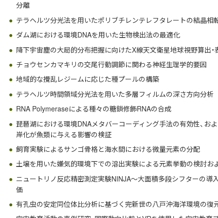
分離
テラヘルツ分光法を用いたポリブチレンテレフタレートの結晶相
ダム湖における環境DNAを用いた生物検出法の最適化
降下宇宙塵の大局的分布把握に向けたX線天文衛星地球視野算出・
チョウセンカマキリの交尾行動調節に関わる神経生理学的要因
地域的な攪乱レジームに応じた種プールの構築
テラヘルツ時間領域分光法を用いた多層フィルムの深さ方向分析
RNA Polymeraseによる種々の糖鎖修飾RNAの合成
琵琶湖における環境DNAメタバーコーディング手法の有効性、お
岸化が魚類に与える影響の検証
飼育実験によるサンゴ骨格と海水間における微量元素の分配
土壌を用いた嫌気的環境下での溶出実験による元素挙動の検討お
ニュートリノ反応精密測定実験NINJA～大面積多段シフターの
価
有孔虫の安定同位体比分析に基づく完新世の八戸沖海洋環境の復