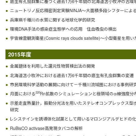
底生有孔虫群集に基づく過去1万6千年間の北海道苫小牧沖の古環
ニュートリノ反応精密測定実験NINJA～大面積多段シフターによ
兵庫県千種川の水質に関する地球化学的研究
環境DNA手法の感染症生態学への応用 住血吸虫の検出
宇宙線雲観測衛星(Cosmic rays clouds satellite)～小型衛星
2015年度
金属錯体を利用した還元性物質検出法の開発
北海道苫小牧沖における過去1万6千年間の底生有孔虫群集の変遷
市民環境科学活動の展開に向けて－千種川流域圏における事例研
220
月面における
Rn拡散のシミュレーションと極領域のα線強度分
示差走査熱量計，振動分光法を用いたステレオコンプレックス型ポリ
研究
L-システインを誘導体化試薬として用いるマロンジアルデヒドの
RuBisCO activase高発現タバコの解析