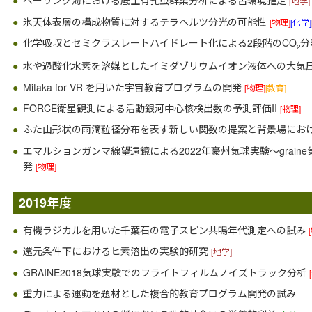
ベーリング海における底生有孔虫群集分析による古環境推定
[地学]
氷天体表層の構成物質に対するテラヘルツ分光の可能性
[物理]
[化学]
化学吸収とセミクラスレートハイドレート化による2段階のCO
分
2
水や過酸化水素を溶媒としたイミダゾリウムイオン液体への大気圧
Mitaka for VR を用いた宇宙教育プログラムの開発
[物理]
[教育]
FORCE衛星観測による活動銀河中心核検出数の予測評価II
[物理]
ふた山形状の雨滴粒径分布を表す新しい関数の提案と背景場にお
エマルションガンマ線望遠鏡による2022年豪州気球実験〜grai
発
[物理]
2019年度
有機ラジカルを用いた千葉石の電子スピン共鳴年代測定への試み
還元条件下におけるヒ素溶出の実験的研究
[地学]
GRAINE2018気球実験でのフライトフィルムノイズトラック分析
重力による運動を題材とした複合的教育プログラム開発の試み